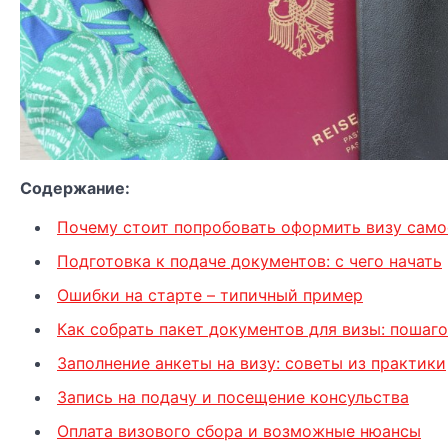
Содержание:
Почему стоит попробовать оформить визу само
Подготовка к подаче документов: с чего начать
Ошибки на старте – типичный пример
Как собрать пакет документов для визы: пошаг
Заполнение анкеты на визу: советы из практики
Запись на подачу и посещение консульства
Оплата визового сбора и возможные нюансы