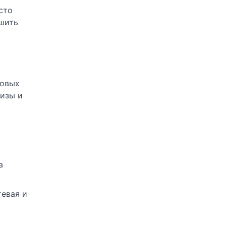
сто
чшить
зовых
визы и
а
тевая и