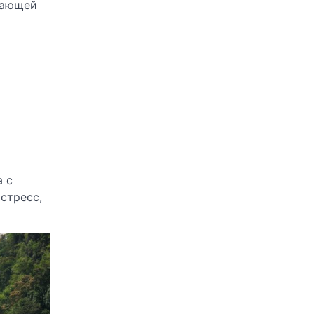
имающей
а с
стресс,