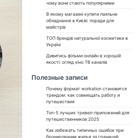
чому вони стають популярними
В якому магазині купити паяльне
обладнання в Києві: поради для
майстрів
ТОП брендів натуральної косметики в
Україні
Дивитись фільми онлайн в хорошій
якості: огляд кіно ТВ каналів
Полезные записи
Почему формат workation становится
трендом: как совмещать работу и
путешествия
Топ-5 лучших тревел-приложений для
путешественников 2025
Как избежать типичных ошибок при
бронировании жилья за границей