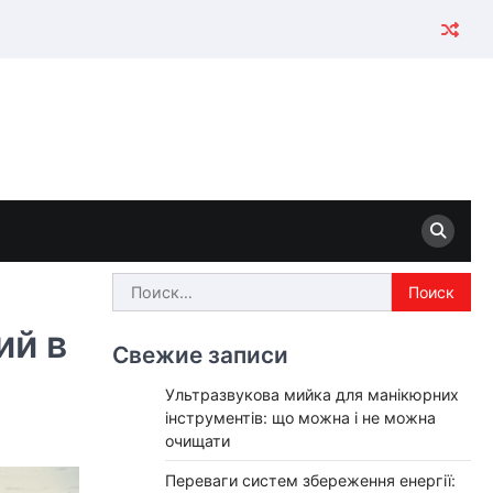
Найти:
ий в
Свежие записи
Ультразвукова мийка для манікюрних
інструментів: що можна і не можна
очищати
Переваги систем збереження енергії: