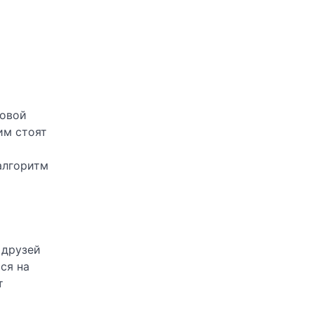
зовой
им стоят
алгоритм
 друзей
ся на
т