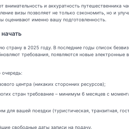
 вот внимательность и аккуратность путешественника ча
ение визы позволяет не только сэкономить, но и улу
ны оценивают именно вашу подготовленность.
 начать
ую страну в 2025 году. В последние годы список безви
бновляют требования, появляются новые электронные 
ю очередь:
зового центра (никаких сторонних ресурсов);
ногих стран требование – минимум 6 месяцев с момент
м для вашей поездки (туристическая, транзитная, гос
шие свободные даты записи на подачу.