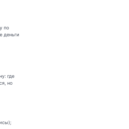
у по
е деньги
у: где
ся, но
исы);