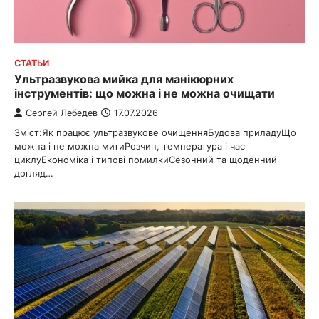
СТАТЬИ
Ультразвукова мийка для манікюрних
інструментів: що можна і не можна очищати
Сергей Лебедев
17.07.2026
Зміст:Як працює ультразвукове очищенняБудова приладуЩо
можна і не можна митиРозчин, температура і час
циклуЕкономіка і типові помилкиСезонний та щоденний
догляд…