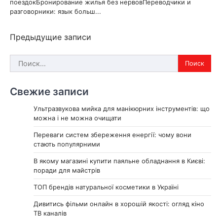
поездокБронирование жилья без нервовПереводчики и
разговорники: язык больш...
Навигация
Предыдущие записи
по
Найти:
записям
Свежие записи
Ультразвукова мийка для манікюрних інструментів: що
можна і не можна очищати
Переваги систем збереження енергії: чому вони
стають популярними
В якому магазині купити паяльне обладнання в Києві:
поради для майстрів
ТОП брендів натуральної косметики в Україні
Дивитись фільми онлайн в хорошій якості: огляд кіно
ТВ каналів