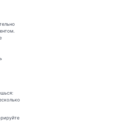
тельно
ентом.
е
ь
ешься:
несколько
орируйте