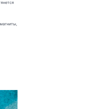
тянется
-магниты,