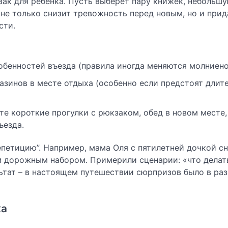
зак для ребенка. Пусть выберет пару книжек, небольш
 не только снизит тревожность перед новым, но и прид
сти.
бенностей въезда (правила иногда меняются молниено
азинов в месте отдыха (особенно если предстоят длит
е короткие прогулки с рюкзаком, обед в новом месте,
ъезда.
петицию”. Например, мама Оля с пятилетней дочкой с
м дорожным набором. Примерили сценарии: «что делать
ультат – в настоящем путешествии сюрпризов было в ра
ка