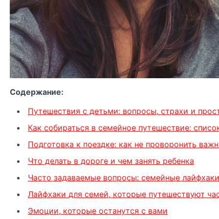
Содержание:
Путешествия с детьми: вопросы, страхи и про
Как собираться в семейное путешествие: списо
Подготовка к поездке: как не проворонить важ
Что делать в дороге и чем занять ребенка
Часто задаваемые вопросы: семейные лайфхаки
Лайфхаки для семей, которые путешествуют ча
Эмоции, которые останутся с вами