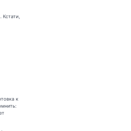
. Кстати,
отовка к
омнить:
ет