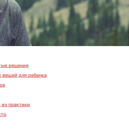
стые решения
к вещей для ребенка
ное
 из практики
сто