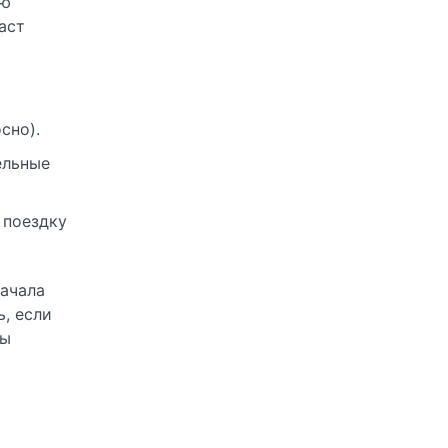
ую
аст
сно).
ельные
 поездку
начала
, если
зы