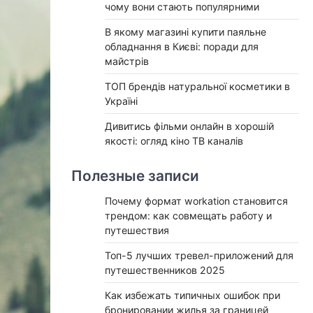
чому вони стають популярними
В якому магазині купити паяльне
обладнання в Києві: поради для
майстрів
ТОП брендів натуральної косметики в
Україні
Дивитись фільми онлайн в хорошій
якості: огляд кіно ТВ каналів
Полезные записи
Почему формат workation становится
трендом: как совмещать работу и
путешествия
Топ-5 лучших тревел-приложений для
путешественников 2025
Как избежать типичных ошибок при
бронировании жилья за границей