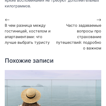
яркие воспоминания не требуют дополнительных
килограммов.
Навигация
⟵
⟶
В чем разница между
Часто задаваемые
по
гостиницей, хостелом и
вопросы про
записям
апартаментами: что
страхование
лучше выбрать туристу
путешествий: подробно
о важном
Похожие записи