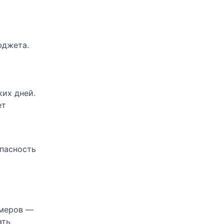
юджета.
их дней.
ет
опасность
омеров —
ать