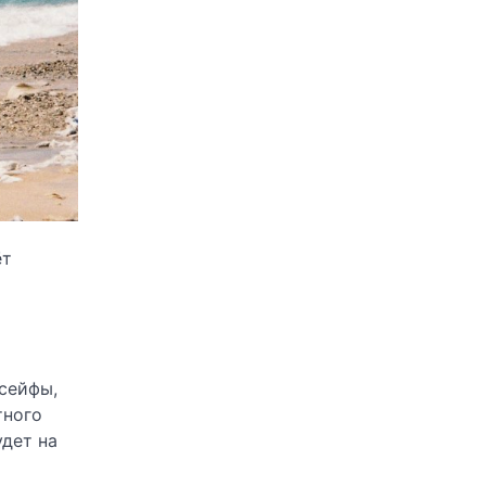
ёт
сейфы,
тного
удет на