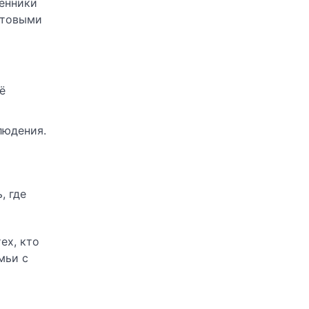
венники
бытовыми
ё
людения.
, где
ех, кто
мьи с