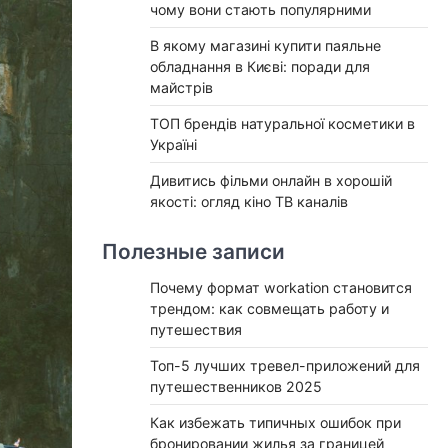
чому вони стають популярними
В якому магазині купити паяльне
обладнання в Києві: поради для
майстрів
ТОП брендів натуральної косметики в
Україні
Дивитись фільми онлайн в хорошій
якості: огляд кіно ТВ каналів
Полезные записи
Почему формат workation становится
трендом: как совмещать работу и
путешествия
Топ-5 лучших тревел-приложений для
путешественников 2025
Как избежать типичных ошибок при
бронировании жилья за границей