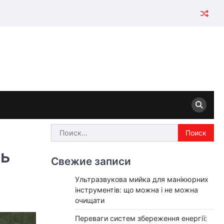
Найти:
ть
Свежие записи
Ультразвукова мийка для манікюрних
інструментів: що можна і не можна
очищати
Переваги систем збереження енергії: