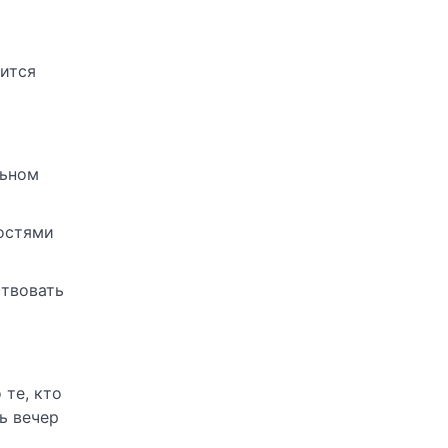
нится
льном
ностями
ствовать
 те, кто
ь вечер