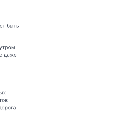
ет быть
 утром
де даже
ных
тов
дорога