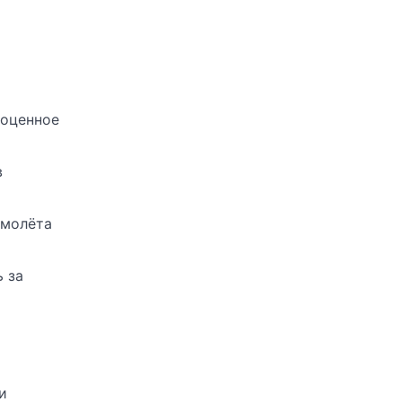
о
ноценное
в
амолёта
ь за
и