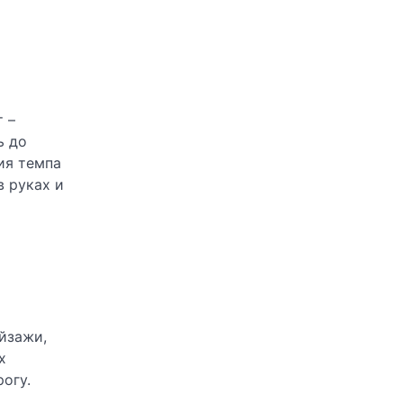
 –
ь до
ия темпа
в руках и
йзажи,
х
огу.