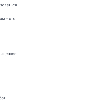
ьзоваться
ам – это
сыщенное
бот.