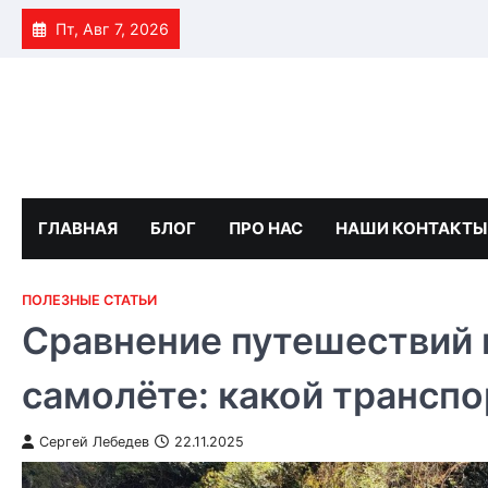
Skip
Пт, Авг 7, 2026
to
content
ГЛАВНАЯ
БЛОГ
ПРО НАС
НАШИ КОНТАКТЫ
ПОЛЕЗНЫЕ СТАТЬИ
Сравнение путешествий н
самолёте: какой транспо
Сергей Лебедев
22.11.2025