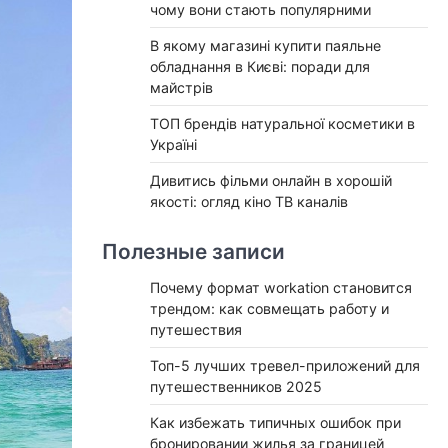
чому вони стають популярними
В якому магазині купити паяльне
обладнання в Києві: поради для
майстрів
ТОП брендів натуральної косметики в
Україні
Дивитись фільми онлайн в хорошій
якості: огляд кіно ТВ каналів
Полезные записи
Почему формат workation становится
трендом: как совмещать работу и
путешествия
Топ-5 лучших тревел-приложений для
путешественников 2025
Как избежать типичных ошибок при
бронировании жилья за границей