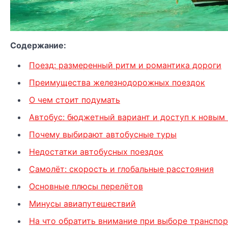
Содержание:
Поезд: размеренный ритм и романтика дороги
Преимущества железнодорожных поездок
О чем стоит подумать
Автобус: бюджетный вариант и доступ к новы
Почему выбирают автобусные туры
Недостатки автобусных поездок
Самолёт: скорость и глобальные расстояния
Основные плюсы перелётов
Минусы авиапутешествий
На что обратить внимание при выборе транспор