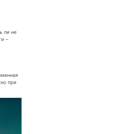
ь ли не
ти –
еменная
жно при