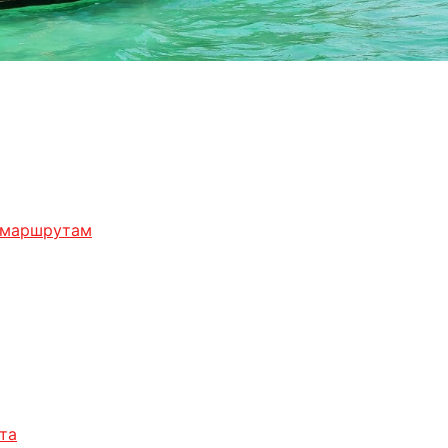
м маршрутам
та