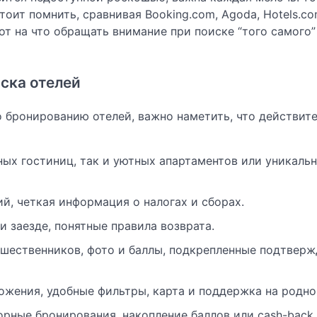
оит помнить, сравнивая Booking.com, Agoda, Hotels.co
Вот на что обращать внимание при поиске “того самого”
ска отелей
о бронированию отелей, важно наметить, что действит
ных гостиниц, так и уютных апартаментов или уникаль
й, четкая информация о налогах и сборах.
и заезде, понятные правила возврата.
ешественников, фото и баллы, подкрепленные подтвер
ожения, удобные фильтры, карта и поддержка на родно
орные бронирования, накопление баллов или cash-back.