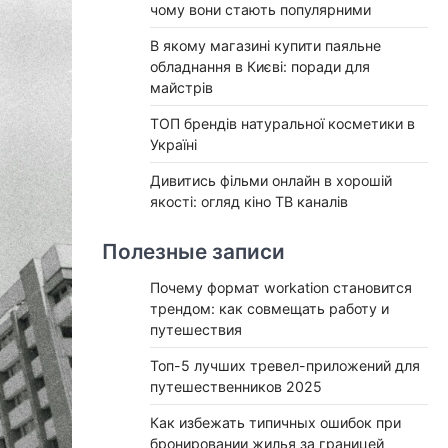
чому вони стають популярними
В якому магазині купити паяльне
обладнання в Києві: поради для
майстрів
ТОП брендів натуральної косметики в
Україні
Дивитись фільми онлайн в хорошій
якості: огляд кіно ТВ каналів
Полезные записи
Почему формат workation становится
трендом: как совмещать работу и
путешествия
Топ-5 лучших тревел-приложений для
путешественников 2025
Как избежать типичных ошибок при
бронировании жилья за границей