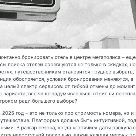
понтанно бронировать отель в центре мегаполиса – еще
сы поиска отелей соревнуются не только в скидках, но
стях, путешественникам становится труднее выбрать,
енция обостряется, условия бронирования меняются, а
а целый спектр сервисов: от гибкой отмены до момент
о варианта, все чаще задумываешься: стоит ли перепла
игроком ради большего выбора?
2025 год – это не только про стоимость номера, но и 
путешествие. Платформа должна быть интуитивной, по
ными. В разгар сезона, когда «горячие» даты раскупаю
ится недоступной роскошью, важна каждая мелочь: т