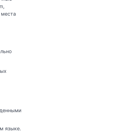
m,
 места
ельно
ных
жденными
м языке.