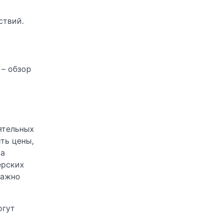
ствий.
 – обзор
ятельных
ть цены,
за
ерских
важно
огут