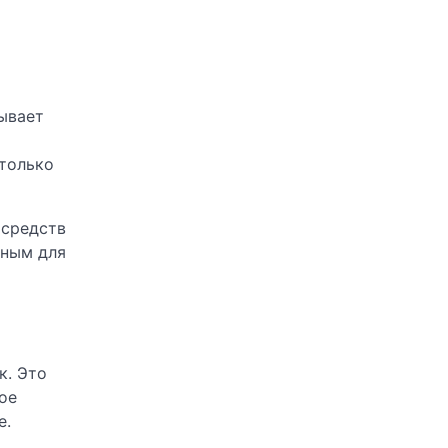
ывает
 только
 средств
тным для
к. Это
ое
е.