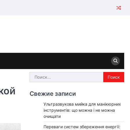
Найти:
кой
Свежие записи
Ультразвукова мийка для манікюрних
інструментів: що можна і не можна
очищати
Переваги систем збереження енергії: