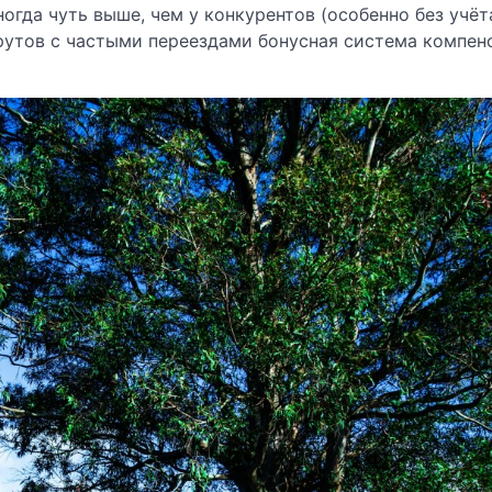
огда чуть выше, чем у конкурентов (особенно без учёт
шрутов с частыми переездами бонусная система компен