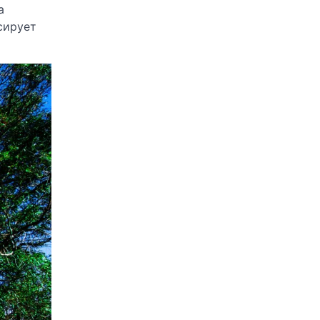
а
сирует