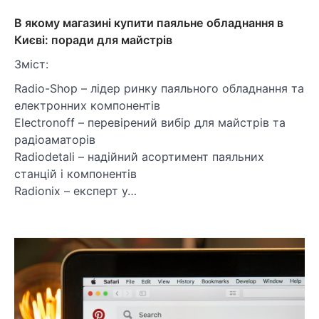
В якому магазині купити паяльне обладнання в
Києві: поради для майстрів
Зміст:
Radio-Shop – лідер ринку паяльного обладнання та
електронних компонентів
Electronoff – перевірений вибір для майстрів та
радіоаматорів
Radiodetali – надійний асортимент паяльних
станцій і компонентів
Radionix – експерт у…