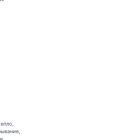
епло,
бывание,
ли