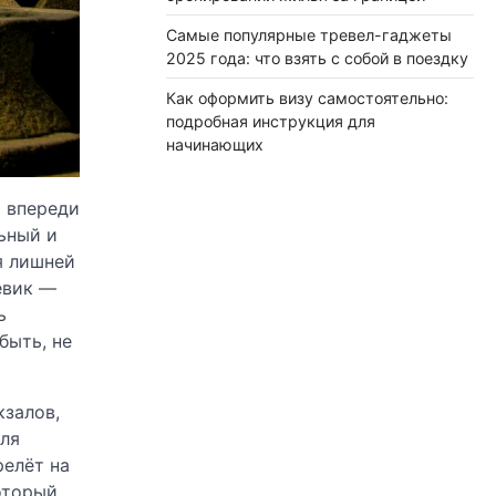
Самые популярные тревел-гаджеты
2025 года: что взять с собой в поездку
Как оформить визу самостоятельно:
подробная инструкция для
начинающих
а впереди
ьный и
я лишней
евик —
ь
быть, не
кзалов,
Для
релёт на
оторый