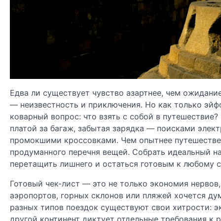
Едва ли существует чувство азартнее, чем ожидание
— неизвестность и приключения. Но как только эйф
коварный вопрос: что взять с собой в путешествие
платой за багаж, забытая зарядка — поисками элек
промокшими кроссовками. Чем опытнее путешествен
продуманного перечня вещей. Собрать идеальный наб
перетащить лишнего и остаться готовым к любому 
Готовый чек-лист — это не только экономия нервов,
аэропортов, горных склонов или пляжей хочется дум
разных типов поездок существуют свои хитрости: эк
другой континент диктует отдельные требования к 