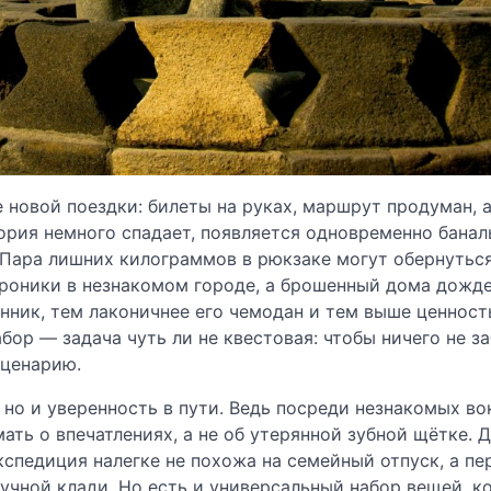
 новой поездки: билеты на руках, маршрут продуман, 
ория немного спадает, появляется одновременно банал
? Пара лишних килограммов в рюкзаке могут обернутьс
троники в незнакомом городе, а брошенный дома дожд
ник, тем лаконичнее его чемодан и тем выше ценност
ор — задача чуть ли не квестовая: чтобы ничего не за
сценарию.
 но и уверенность в пути. Ведь посреди незнакомых во
ать о впечатлениях, а не об утерянной зубной щётке. 
спедиция налегке не похожа на семейный отпуск, а пе
ручной клади. Но есть и универсальный набор вещей, к