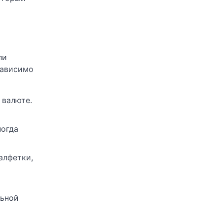
ли
зависимо
 валюте.
ногда
алфетки,
льной