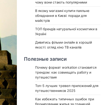
чому вони стають популярними
В якому магазині купити паяльне
обладнання в Києві: поради для
майстрів
ТОП брендів натуральної косметики в
Україні
Дивитись фільми онлайн в хорошій
якості: огляд кіно ТВ каналів
Полезные записи
Почему формат workation становится
трендом: как совмещать работу и
путешествия
Топ-5 лучших тревел-приложений для
путешественников 2025
Как избежать типичных ошибок при
бронировании жилья за границей