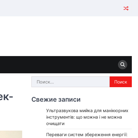
Найти:
ек-
Свежие записи
Ультразвукова мийка для манікюрних
інструментів: що можна і не можна
очищати
Переваги систем збереження енергії: