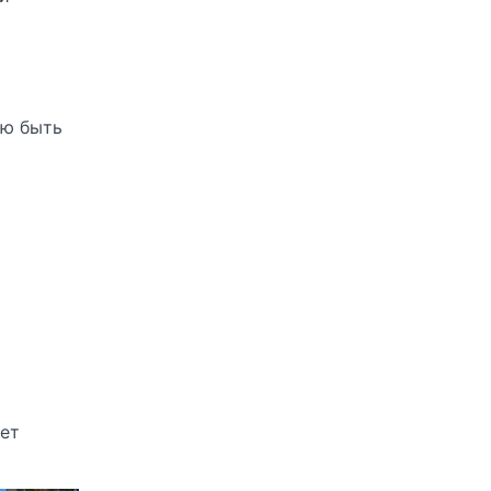
ью быть
ет