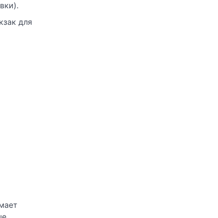
вки).
кзак для
имает
ше