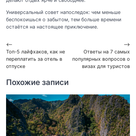
делают отдых ярче и свободнее.
Универсальный совет напоследок: чем меньше
беспокоишься о забытом, тем больше времени
остаётся на настоящее приключение.
Навигация
⟵
⟶
Топ-5 лайфхаков, как не
Ответы на 7 самых
по
переплатить за отель в
популярных вопросов о
записям
отпуске
визах для туристов
Похожие записи