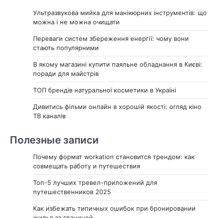
Ультразвукова мийка для манікюрних інструментів: що
можна і не можна очищати
Переваги систем збереження енергії: чому вони
стають популярними
В якому магазині купити паяльне обладнання в Києві:
поради для майстрів
ТОП брендів натуральної косметики в Україні
Дивитись фільми онлайн в хорошій якості: огляд кіно
ТВ каналів
Полезные записи
Почему формат workation становится трендом: как
совмещать работу и путешествия
Топ-5 лучших тревел-приложений для
путешественников 2025
Как избежать типичных ошибок при бронировании
жилья за границей